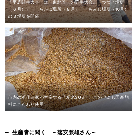
「平庭闘牛大会」は、東北唯一の闘牛大会。「つつじ場所
（６月）」「しらかば場所（８月）」「もみじ場所（10月）
の３場所を開催
市内の稲作農家が生産する「籾米SGS」。この他にも国産飼
料にこだわり使用
生産者に聞く ～落安兼雄さん～