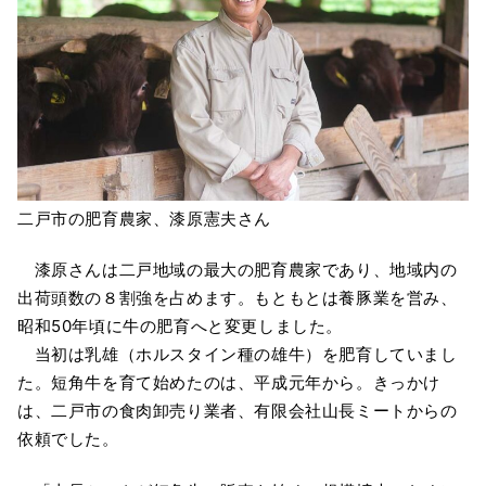
二戸市の肥育農家、漆原憲夫さん
漆原さんは二戸地域の最大の肥育農家であり、地域内の
出荷頭数の８割強を占めます。もともとは養豚業を営み、
昭和50年頃に牛の肥育へと変更しました。
当初は乳雄（ホルスタイン種の雄牛）を肥育していまし
た。短角牛を育て始めたのは、平成元年から。きっかけ
は、二戸市の食肉卸売り業者、有限会社山長ミートからの
依頼でした。