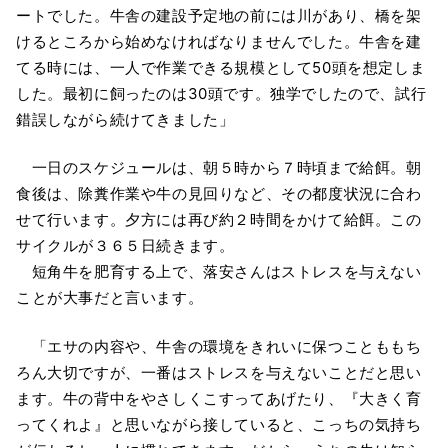
ートでした。牛舎の建設予定地の前には川があり、橋を架
けるところから始めなければなりませんでした。牛舎を建
てる時には、一人で作業できる規模として50頭を想定しま
した。最初に飼ったのは30頭です。独学でしたので、試行
錯誤しながら続けてきました」
一日のスケジュールは、朝５時から７時頃まで給餌。朝
食後は、除糞作業や牛の見回りなど、その都度状況に合わ
せて行います。夕方には再び約２時間をかけて給餌。この
サイクルが３６５日続きます。
短角牛を肥育する上で、落安さんはストレスを与えない
ことが大事だと言います。
「エサの内容や、牛舎の環境をきれいに保つことももち
ろん大切ですが、一番はストレスを与えないことだと思い
ます。牛の背中をやさしくこすってあげたり、『大きく育
ってくれよ』と思いながら接していると、こっちの気持ち