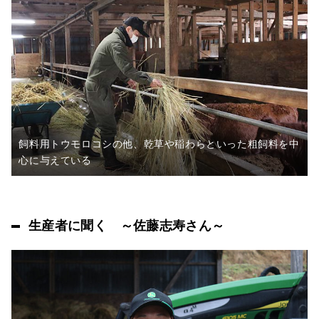
飼料用トウモロコシの他、乾草や稲わらといった粗飼料を中
心に与えている
生産者に聞く ～佐藤志寿さん～