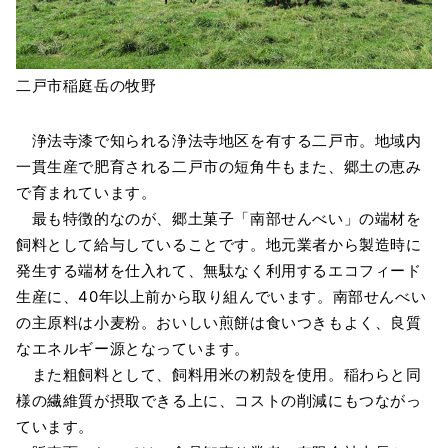
二戸市稲庭岳の牧野
浄法寺漆で知られる浄法寺地区を有する二戸市。地域内
一貫生産で肥育される二戸市の短角牛もまた、郷土の恵み
で育まれています。
最も特徴的なのが、郷土菓子「南部せんべい」の端材を
飼料として給与していることです。地元業者から製造時に
発生する端材を仕入れて、無駄なく利用するエコフィード
生産に、40年以上前から取り組んでいます。南部せんべい
の主原料は小麦粉。おいしい煎餅は食いつきもよく、良質
なエネルギー源となっています。
また粗飼料として、飼料用米の籾殻を使用。稲わらと同
様の繊維質が摂取できる上に、コストの削減にもつながっ
ています。