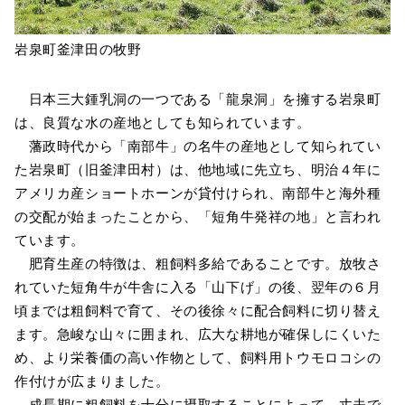
岩泉町釜津田の牧野
日本三大鍾乳洞の一つである「龍泉洞」を擁する岩泉町
は、良質な水の産地としても知られています。
藩政時代から「南部牛」の名牛の産地として知られてい
た岩泉町（旧釜津田村）は、他地域に先立ち、明治４年に
アメリカ産ショートホーンが貸付けられ、南部牛と海外種
の交配が始まったことから、「短角牛発祥の地」と言われ
ています。
肥育生産の特徴は、粗飼料多給であることです。放牧さ
れていた短角牛が牛舎に入る「山下げ」の後、翌年の６月
頃までは粗飼料で育て、その後徐々に配合飼料に切り替え
ます。急峻な山々に囲まれ、広大な耕地が確保しにくいた
め、より栄養価の高い作物として、飼料用トウモロコシの
作付けが広まりました。
成長期に粗飼料を十分に摂取することによって、丈夫で