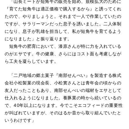
「山長ミートが短角牛の販売を始め、規模拡大のために
『育てた短角牛は適正価格で購入するから』と誘ってくれ
たので、やりましょうと。それまで一人で作業していたの
ですが、サラリーマンだった息子を誘いました。二人体制
になり、息子が乳雄を担当して、私が短角牛を育てるよう
になりました」と振り返ります。
短角牛の肥育において、漆原さんが特に力を入れている
のがエサです。牛の健康、さらにはコスト面も考慮しなが
ら工夫を凝らしています。
「二戸地域の郷土菓子『南部せんべい』を製造する株式
会社小松製菓の現会長、小松實さんとは青年会の頃からの
友人だったこともあり、南部せんべいの端材をエサとして
仕入れるようになりました。養豚業の時から続いているの
で、40年以上になります。今でこそエコフィードの重要性
が叫ばれていますが、そのはるか昔から取り組んでいたと
いうわけです」