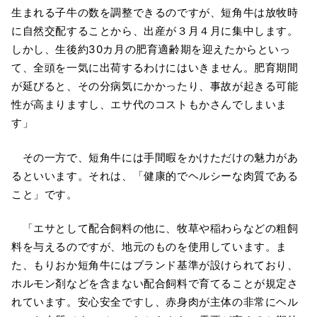
生まれる子牛の数を調整できるのですが、短角牛は放牧時
に自然交配することから、出産が３月４月に集中します。
しかし、生後約30カ月の肥育適齢期を迎えたからといっ
て、全頭を一気に出荷するわけにはいきません。肥育期間
が延びると、その分病気にかかったり、事故が起きる可能
性が高まりますし、エサ代のコストもかさんでしまいま
す」
その一方で、短角牛には手間暇をかけただけの魅力があ
るといいます。それは、「健康的でヘルシーな肉質である
こと」です。
「エサとして配合飼料の他に、牧草や稲わらなどの粗飼
料を与えるのですが、地元のものを使用しています。ま
た、もりおか短角牛にはブランド基準が設けられており、
ホルモン剤などを含まない配合飼料で育てることが規定さ
れています。安心安全ですし、赤身肉が主体の非常にヘル