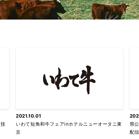
2021.10.01
202
る技
いわて短角和牛フェアinホテルニューオータニ東
県公
京
配