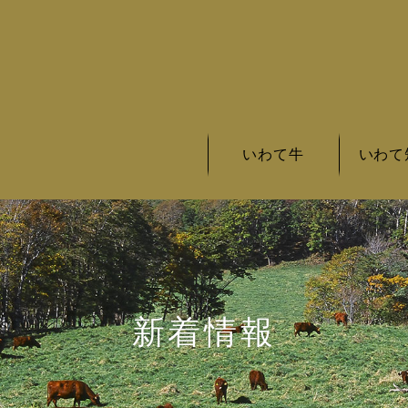
いわて牛
いわて
いわて牛の基準
いわて牛とは
いわて牛銘柄
いわて短
いわて短
いわて短
新着情報