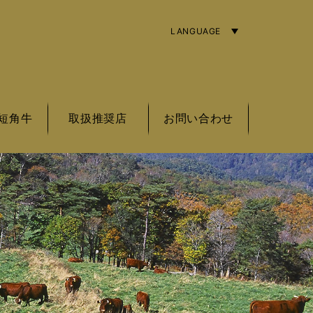
LANGUAGE
ENGLISH
简体字
繁體中文
短角牛
取扱推奨店
お問い合わせ
角牛の基準
角牛とは
角牛銘柄
東北エリア
関東エリア
中部エリア
近畿エリア
海外エリア