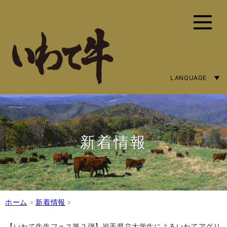
LANGUAGE
ENGLISH
简体字
繁體中文
新着情報
ホーム
»
新着情報
»
【いわて牛牛フェス第２弾】岩手県立大学生によるいわてアグリ