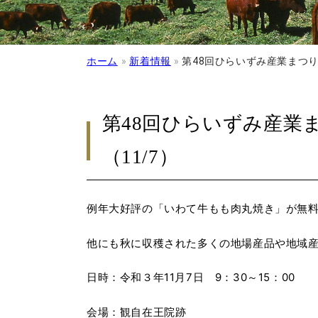
ホーム
»
新着情報
»
第48回ひらいずみ産業まつ
第48回ひらいずみ産業
（11/7）
例年大好評の「いわて牛もも肉丸焼き」が無料
他にも秋に収穫された多くの地場産品や地域
日時：令和３年11月7日 9：30～15：00
会場：観自在王院跡