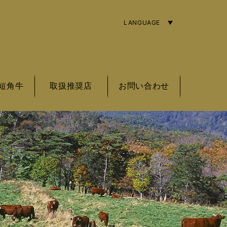
LANGUAGE
ENGLISH
简体字
繁體中文
短角牛
取扱推奨店
お問い合わせ
角牛の基準
角牛とは
角牛銘柄
東北エリア
関東エリア
中部エリア
近畿エリア
海外エリア