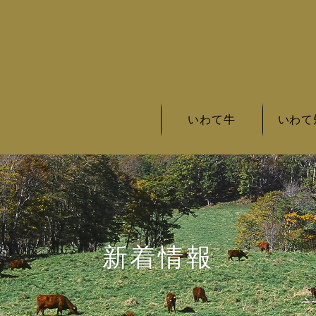
いわて牛
いわて
いわて牛の基準
いわて牛とは
いわて牛銘柄
いわて短
いわて短
いわて短
新着情報