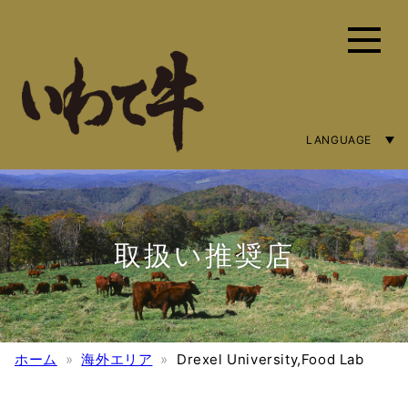
LANGUAGE
ENGLISH
简体字
繁體中文
取扱い推奨店
ホーム
海外エリア
Drexel University,Food Lab