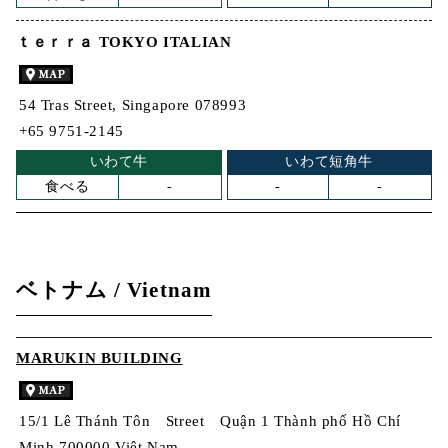
ｔｅｒｒａ TOKYO ITALIAN
54 Tras Street, Singapore 078993
+65 9751-2145
いわて牛
いわて短角牛
食べる
-
-
-
ベトナム / Vietnam
MARUKIN BUILDING
15/1 Lê Thánh Tôn Street Quận 1 Thành phố Hồ Chí
Minh 700000 Việt Nam