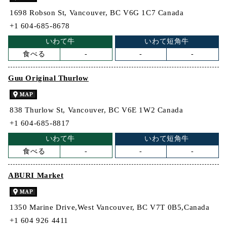
1698 Robson St, Vancouver, BC V6G 1C7 Canada
+1 604-685-8678
いわて牛
いわて短角牛
食べる
-
-
-
Guu Original Thurlow
838 Thurlow St, Vancouver, BC V6E 1W2 Canada
+1 604-685-8817
いわて牛
いわて短角牛
食べる
-
-
-
ABURI Market
1350 Marine Drive,West Vancouver, BC V7T 0B5,Canada
+1 604 926 4411