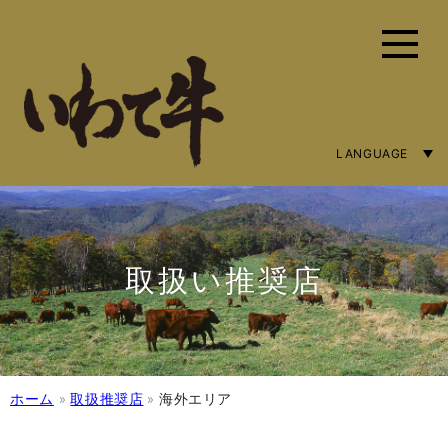
LANGUAGE
ENGLISH
简体字
繁體中文
取扱い推奨店
ホーム
»
取扱推奨店
»
海外エリア