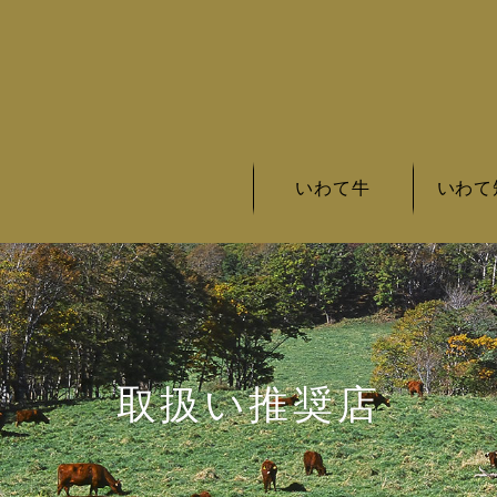
いわて牛
いわて
いわて牛の基準
いわて牛とは
いわて牛銘柄
いわて短
いわて短
いわて短
取扱い推奨店