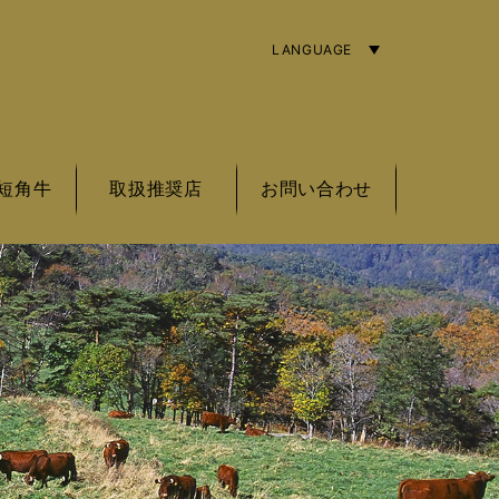
LANGUAGE
ENGLISH
简体字
繁體中文
短角牛
取扱推奨店
お問い合わせ
角牛の基準
角牛とは
角牛銘柄
東北エリア
関東エリア
中部エリア
近畿エリア
海外エリア