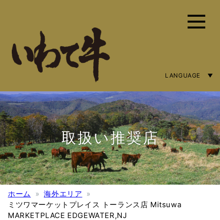
LANGUAGE
ENGLISH
简体字
繁體中文
取扱い推奨店
ホーム
海外エリア
ミツワマーケットプレイス トーランス店 Mitsuwa
MARKETPLACE EDGEWATER,NJ