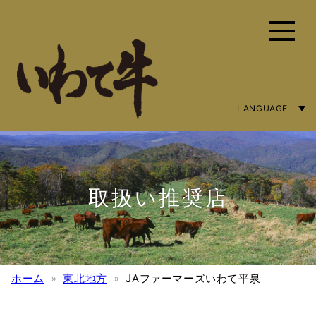
LANGUAGE
ENGLISH
简体字
繁體中文
取扱い推奨店
ホーム
東北地方
JAファーマーズいわて平泉