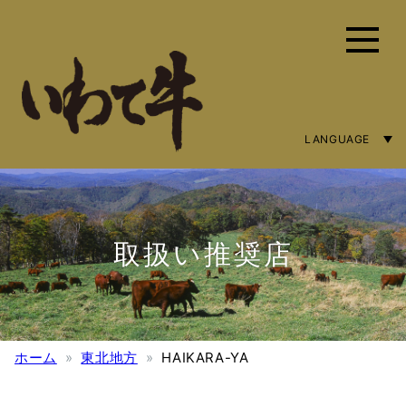
LANGUAGE
ENGLISH
简体字
繁體中文
取扱い推奨店
ホーム
東北地方
HAIKARA-YA