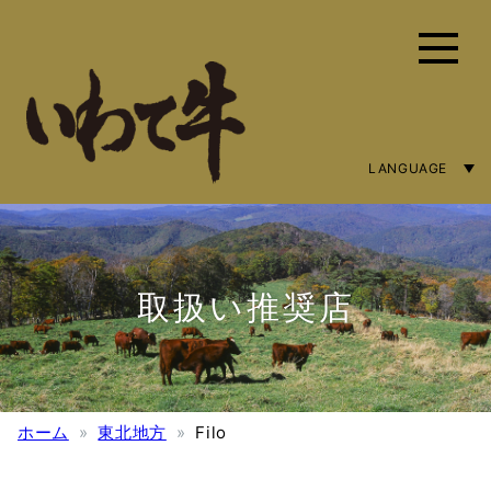
LANGUAGE
ENGLISH
简体字
繁體中文
取扱い推奨店
ホーム
東北地方
Filo