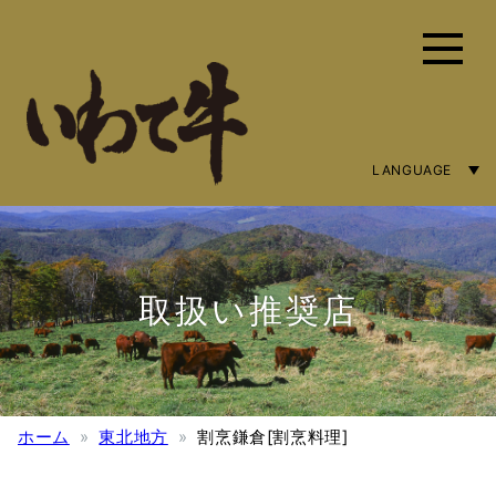
LANGUAGE
ENGLISH
简体字
繁體中文
取扱い推奨店
ホーム
東北地方
割烹鎌倉[割烹料理]