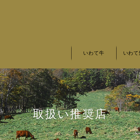
いわて牛
いわて
いわて牛の基準
いわて牛とは
いわて牛銘柄
いわて短
いわて短
いわて短
取扱い推奨店