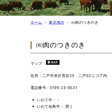
ホーム
東北地方
㈲肉のつきのき
㈲肉のつきのき
マップ：
住所：二戸市米沢荒谷25 二戸SCニコア内
電話番号：0195-23-6531
いわて牛： -
いわて短角牛： 買う