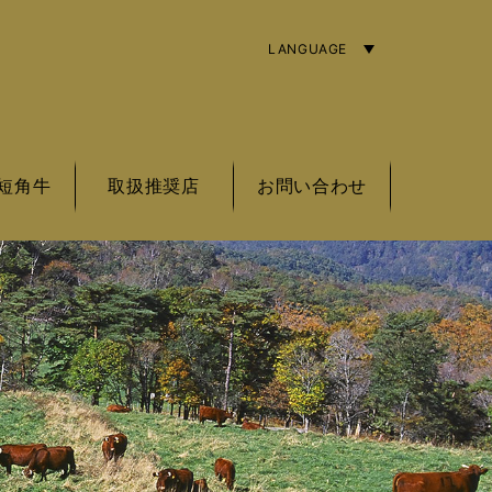
LANGUAGE
ENGLISH
简体字
繁體中文
短角牛
取扱推奨店
お問い合わせ
角牛の基準
角牛とは
角牛銘柄
東北エリア
関東エリア
中部エリア
近畿エリア
海外エリア