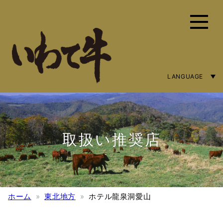
LANGUAGE
ENGLISH
简体字
繁體中文
取扱い推奨店
ホーム
東北地方
ホテル龍泉洞愛山