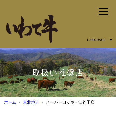
LANGUAGE
ENGLISH
简体字
繁體中文
取扱い推奨店
ホーム
東北地方
スーパーロッキー江釣子店