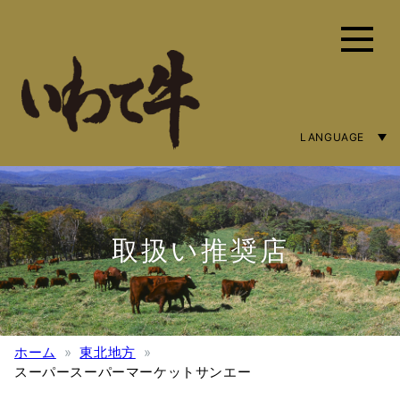
LANGUAGE
ENGLISH
简体字
繁體中文
取扱い推奨店
ホーム
東北地方
スーパースーパーマーケットサンエー