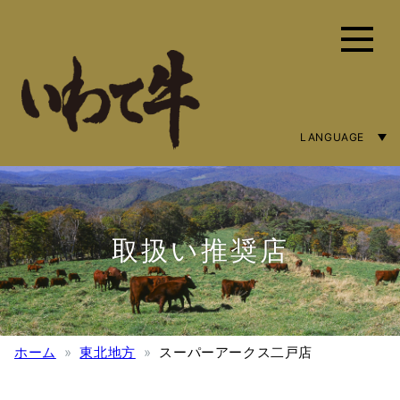
LANGUAGE
ENGLISH
简体字
繁體中文
取扱い推奨店
ホーム
東北地方
スーパーアークス二戸店