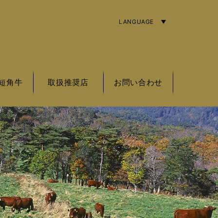
LANGUAGE
ENGLISH
简体字
繁體中文
短角牛
取扱推奨店
お問い合わせ
角牛の基準
角牛とは
角牛銘柄
東北エリア
関東エリア
中部エリア
近畿エリア
海外エリア