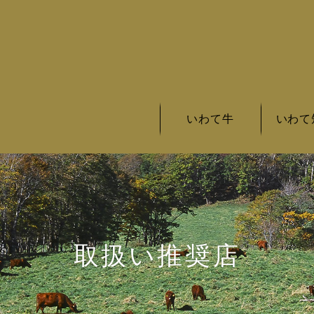
いわて牛
いわて
いわて牛の基準
いわて牛とは
いわて牛銘柄
いわて短
いわて短
いわて短
取扱い推奨店