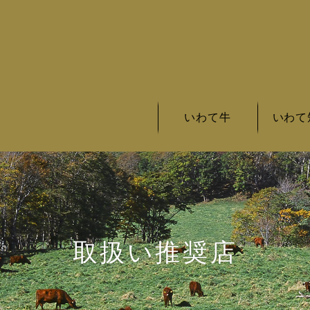
いわて牛
いわて
いわて牛の基準
いわて牛とは
いわて牛銘柄
いわて短
いわて短
いわて短
取扱い推奨店