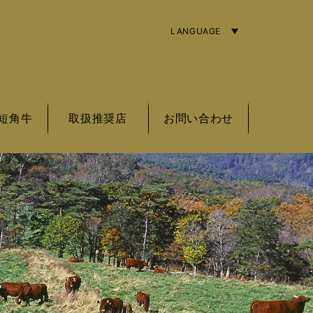
LANGUAGE
ENGLISH
简体字
繁體中文
短角牛
取扱推奨店
お問い合わせ
角牛の基準
角牛とは
角牛銘柄
東北エリア
関東エリア
中部エリア
近畿エリア
海外エリア