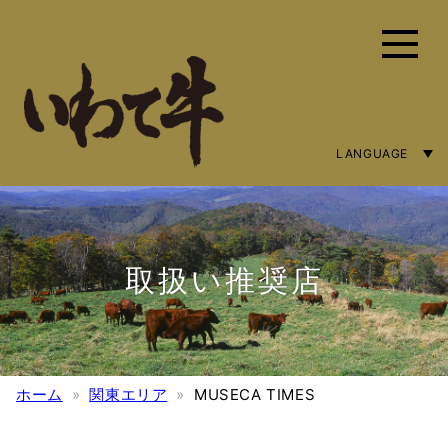
LANGUAGE
ENGLISH
简体字
繁體中文
取扱い推奨店
ホーム
関東エリア
MUSECA TIMES