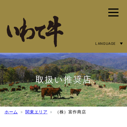
LANGUAGE
ENGLISH
简体字
繁體中文
取扱い推奨店
ホーム
関東エリア
（株）富作商店