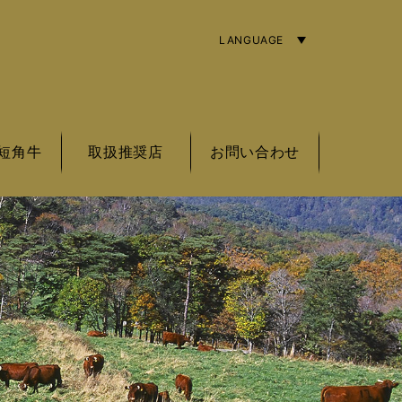
LANGUAGE
ENGLISH
简体字
繁體中文
短角牛
取扱推奨店
お問い合わせ
角牛の基準
角牛とは
角牛銘柄
東北エリア
関東エリア
中部エリア
近畿エリア
海外エリア