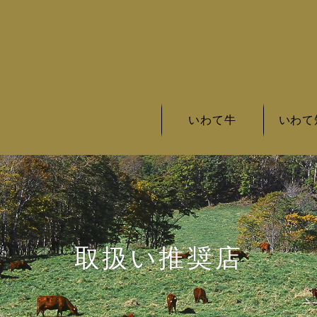
いわて牛
いわて
いわて牛の基準
いわて牛とは
いわて牛銘柄
いわて短
いわて短
いわて短
取扱い推奨店