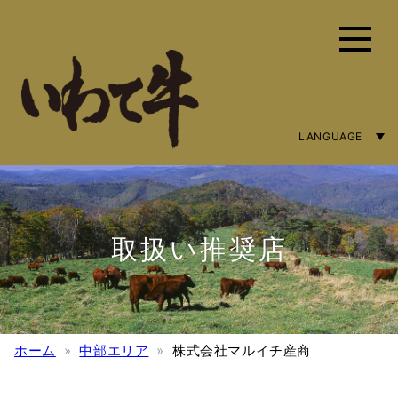
LANGUAGE
ENGLISH
简体字
繁體中文
取扱い推奨店
ホーム
中部エリア
株式会社マルイチ産商