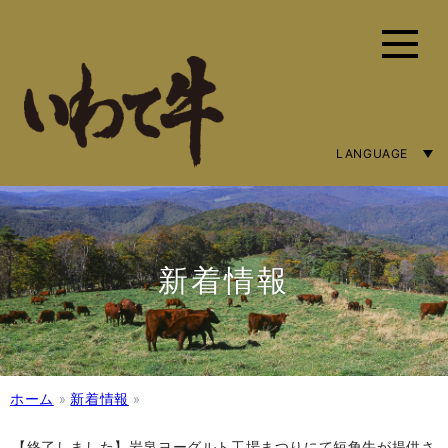
LANGUAGE
ENGLISH
简体字
繁體中文
新着情報
ホーム
»
新着情報
»
【終了しました】岩泉ヨーグルト工場まつりにて短角牛が提供さ