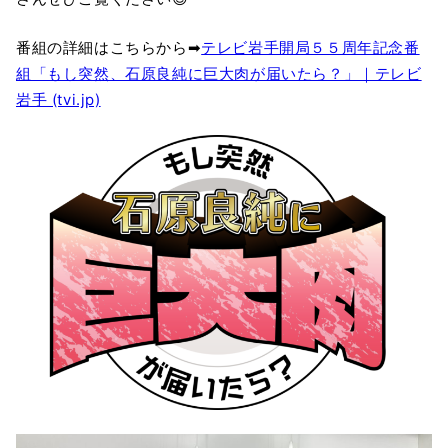
番組の詳細はこちらから➡
テレビ岩手開局５５周年記念番
組「もし突然、石原良純に巨大肉が届いたら？」｜テレビ
岩手 (tvi.jp)