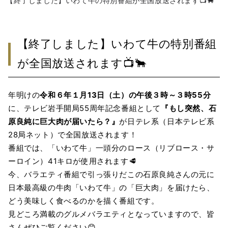
【終了しました】いわて牛の特別番組が全国放送されます📺🐂
【終了しました】いわて牛の特別番組
が全国放送されます📺🐂
年明けの
令和６年１月13日（土）の午後３時～３時55分
に、テレビ岩手開局55周年記念番組として
『もし突然、石
原良純に巨大肉が届いたら？』
が日テレ系（日本テレビ系
28局ネット）で全国放送されます！
番組では、「いわて牛」一頭分のロース（リブロース・サ
ーロイン）41キロが使用されます🥩
今、バラエティ番組で引っ張りだこの石原良純さんの元に
日本最高級の牛肉「いわて牛」の「巨大肉」を届けたら、
どう美味しく食べるのかを描く番組です。
見どころ満載のグルメバラエティとなっていますので、皆
さんぜひご覧ください😊