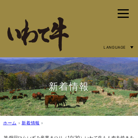
LANGUAGE
ENGLISH
简体字
繁體中文
新着情報
ホーム
»
新着情報
»
第49回ひらいずみ産業まつり（10/30）いわて牛もも肉丸焼きを